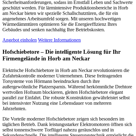
Sicherheitsanforderungen, sodass im Ernstfall Leben und Sachwerte
geschützt werden. Für lärmintensive Produktionsbereiche in Horb
am Neckar bieten wir spezielle Schallschutztüren, die für ein
angenehmes Arbeitsumfeld sorgen. Mit unseren hochwertigen
Wärmedämmtüren optimieren Sie die Energieeffizienz Ihres
Gebäudes und senken nachhaltig Ihre Betriebskosten.
Angebot einholen
Weitere Informationen
Hofschiebetore – Die intelligente Lösung für Ihr
Firmengelände in Horb am Neckar
Elektrische Hofschiebetore in Horb am Neckar revolutionieren die
Zufahrtskontrolle moderner Unternehmen. Diese freitragenden
Torsysteme von Hörmann beeindrucken durch ihre
außergewöhnliche Platzersparnis. Während herkömmliche Drehtore
wertvollen Hofraum blockieren, gleiten Hofschiebetore elegant
parallel zur Einfahrt. Die robuste Konstruktion gewährleistet selbst
bei intensivster Nutzung eine Lebensdauer von mehreren
Jahrzehnten.
Die Vorteile moderner Hofschiebetore zeigen sich besonders im
täglichen Betrieb. Dank leistungsstarker Elektromotoren öffnen sich
selbst tonnenschwere Torflügel nahezu geräuschlos und in
Sekundenschnelle. Die intelligente Steuerungstechnik ermöglicht die