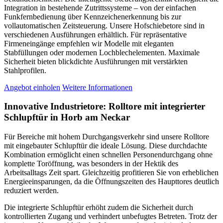
Integration in bestehende Zutrittssysteme – von der einfachen
Funkfernbedienung über Kennzeichenerkennung bis zur
vollautomatischen Zeitsteuerung. Unsere Hofschiebetore sind in
verschiedenen Ausführungen erhältlich. Für repräsentative
Firmeneingänge empfehlen wir Modelle mit eleganten
Stabfüllungen oder modernen Lochblechelementen. Maximale
Sicherheit bieten blickdichte Ausführungen mit verstärkten
Stahlprofilen.
Angebot einholen
Weitere Informationen
Innovative Industrietore: Rolltore mit integrierter
Schlupftür in Horb am Neckar
Für Bereiche mit hohem Durchgangsverkehr sind unsere Rolltore
mit eingebauter Schlupftür die ideale Lösung. Diese durchdachte
Kombination ermöglicht einen schnellen Personendurchgang ohne
komplette Toröffnung, was besonders in der Hektik des
Arbeitsalltags Zeit spart. Gleichzeitig profitieren Sie von erheblichen
Energieeinsparungen, da die Öffnungszeiten des Haupttores deutlich
reduziert werden.
Die integrierte Schlupftür erhöht zudem die Sicherheit durch
kontrollierten Zugang und verhindert unbefugtes Betreten. Trotz der