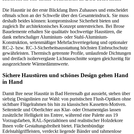
Die Haustür ist der erste Blickfang Ihres Zuhauses und entscheidet
oftmals schon an der Schwelle über den Gesamteindruck. Sie muss
deshalb beides können: kompromisslose Sicherheit bieten und
zugleich Ihr architektonisches Konzept unterstreichen. Bei Brose
Bauelemente erhalten Sie qualitativ hochwertige Haustüren, die
dank mehrschaliger Aluminium- oder Stahl-Aluminium-
Konstruktion, serienmäßiger Mehrfachverriegelung und optionaler
RC-2- bzw. RC-3-Sicherheitsausstattung höchsten Einbruchschutz
gewährleisten. Thermisch getrennte Profile, umlaufende Dichtungen
und dreifach isolierverglaste Lichtausschnitte sorgen gleichzeitig für
ausgezeichnete Wärmedämmwerte.
Sichere Haustüren und schönes Design gehen Hand
in Hand
Damit Ihre neue Haustür in Bad Herrenalb gut aussieht, stehen über
siebzig Designlinien zur Wahl: von puristischen Flush-Optiken ohne
sichtbare Flügelrahmen bis hin zu klassischen Kassetten-Motiven.
Seitenteile und Oberlichter aus Klar- oder Ornamentglas lassen
zusätzliche Helligkeit ins Entree, während eine Palette aus 19
Vorzugsfarben, RAL-Spezialtönen und realistischer Holzdekore
Ihnen volle Gestaltungsfreiheit bietet. Flächenbündige
Edelstahlgriffleisten, verdeckt liegende Bänder und rahmenlose